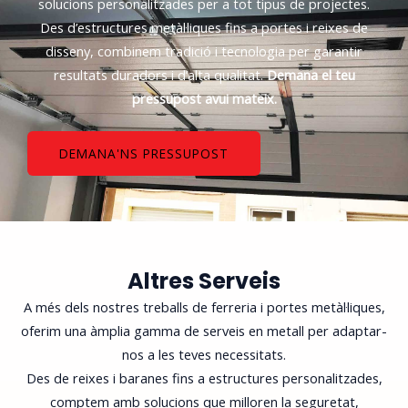
solucions personalitzades per a tot tipus de projectes.
Des d’estructures metàl·liques fins a portes i reixes de
disseny, combinem tradició i tecnologia per garantir
resultats duradors i d’alta qualitat.
Demana el teu
pressupost avui mateix.
DEMANA'NS PRESSUPOST
Altres Serveis
A més dels nostres treballs de ferreria i portes metàl·liques,
oferim una àmplia gamma de serveis en metall per adaptar-
nos a les teves necessitats.
Des de reixes i baranes fins a estructures personalitzades,
comptem amb solucions que milloren la seguretat,