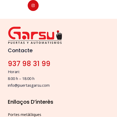
n
s
t
a
g
r
a
m
Contacte
937 98 31 99
Horari:
8:00 h – 18:00 h
info@puertasgarsu.com
Enllaços D’interès
Portes metàl.liques