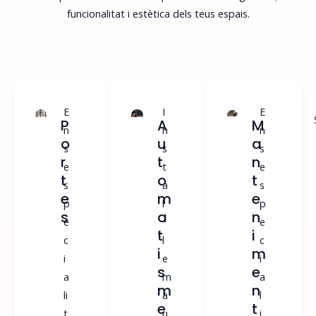
funcionalitat i estètica dels teus espais.
E
I
E
SABER
SABER
P
A
M
MÉS
MÁS
n
n
n
O
U
A
s
s
s
R
T
N
e
t
e
T
O
T
s
a
s
E
M
E
p
l
p
S
A
N
e
·
e
T
I
c
l
c
I
M
i
e
i
S
E
a
m
a
M
N
li
a
l
E
T
t
u
i