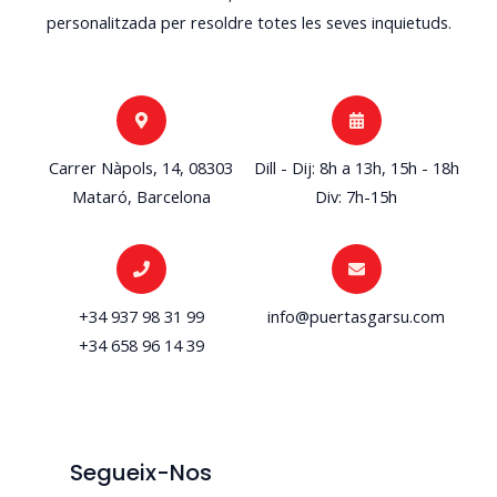
personalitzada per resoldre totes les seves inquietuds.
Carrer Nàpols, 14, 08303
Dill - Dij: 8h a 13h, 15h - 18h
Mataró, Barcelona
Div: 7h-15h
+34 937 98 31 99
info@puertasgarsu.com
+34 658 96 14 39
Segueix-Nos
I