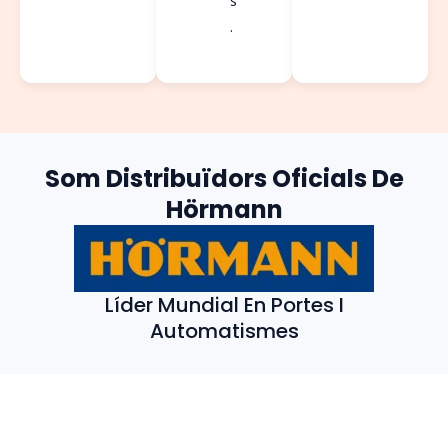
s
.
Som Distribuïdors Oficials De
Hörmann
Líder Mundial En Portes I
Automatismes